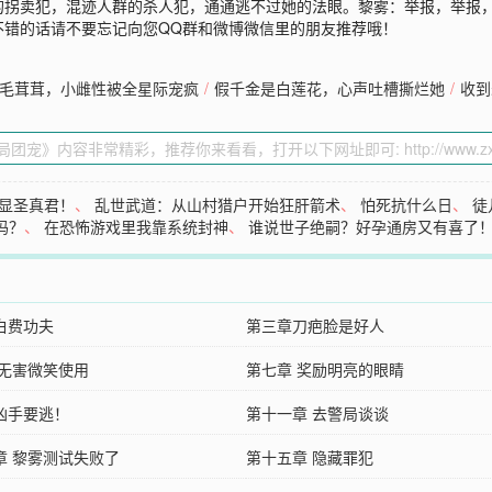
的拐卖犯，混迹人群的杀人犯，通通逃不过她的法眼。黎雾：举报，举报
不错的话请不要忘记向您QQ群和微博微信里的朋友推荐哦！
毛茸茸，小雌性被全星际宠疯
/
假千金是白莲花，心声吐槽撕烂她
/
收到
显圣真君！
、
乱世武道：从山村猎户开始狂肝箭术
、
怕死抗什么日
、
徒
吗？
、
在恐怖游戏里我靠系统封神
、
谁说世子绝嗣？好孕通房又有喜了
白费功夫
第三章刀疤脸是好人
 无害微笑使用
第七章 奖励明亮的眼睛
凶手要逃！
第十一章 去警局谈谈
章 黎雾测试失败了
第十五章 隐藏罪犯