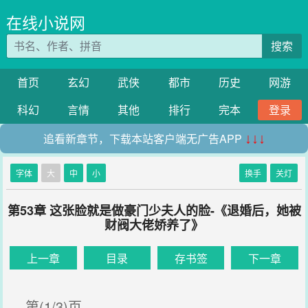
在线小说网
搜索
首页
玄幻
武侠
都市
历史
网游
科幻
言情
其他
排行
完本
登录
追看新章节，下载本站客户端无广告APP
↓↓↓
字体
大
中
小
换手
关灯
第53章 这张脸就是做豪门少夫人的脸-《退婚后，她被
财阀大佬娇养了》
上一章
目录
存书签
下一章
第(1/3)页