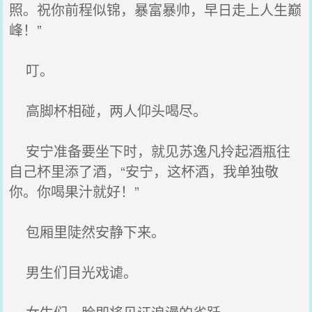
照。祝你前程似锦，暴富暴帅，早日走上人生巅
峰！”
叮。
高脚杯相碰，两人仰头喝尽。
安宁准备要坐下时，就见苏逸凡拎起酒瓶往
自己杯里添了酒，“安宁，这杯酒，我单独敬
你。你喝果汁就好！”
包厢里陡然安静下来。
男生们目光戏谑。