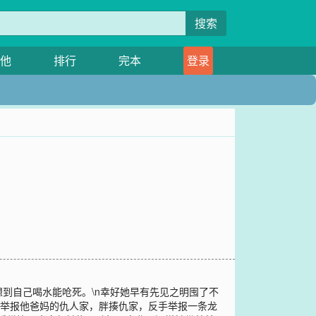
搜索
他
排行
完本
登录
想到自己喝水能呛死。\n幸好她早有先见之明囤了不
空举报他爸妈的仇人家，胖揍仇家，反手举报一条龙