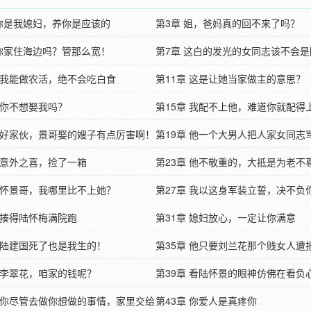
 你是我媳妇，养你是应该的
第3章 姐，爸妈真的回不来了吗？
 你家住海边吗？管那么宽！
第7章 这白的发光的女同志该不会
章 我能做农活，绝不会吃白食
的对象吧？
第11章 这是让她当家做主的意思？
 你不想娶我吗？
第15章 我配不上他，难道你就配得
章 好家伙，景哥娶的嫂子有点厉害啊！
第19章 他一个大男人把人家女同志
章 意外之喜，捡了一箱
第23章 他不敬重的，大抵是为老不
章 怀景哥，我哪里比不上她？
第27章 我以这身军装立誓，决不负
章 揍得陆怀梅满院跑
第31章 媳妇放心，一定让你满意
章 陆建国死了也是我生的！
第35章 他只要刘兰花那个贱女人遭
章 李翠花，咱家的钱呢？
第39章 看陆怀景的眼神仿佛在看负
章 你尽管去做你想做的事情，家里交给
第43章 你爱人是真疼你