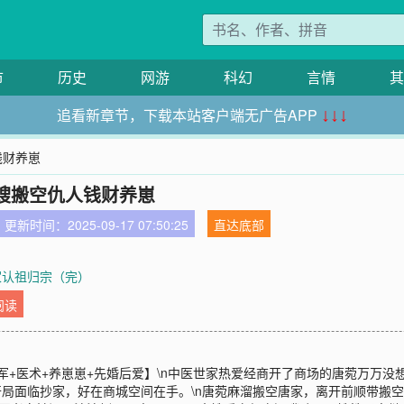
市
历史
网游
科幻
言情
其
追看新章节，下载本站客户端无广告APP
↓↓↓
钱财养崽
嫂搬空仇人钱财养崽
更新时间：2025-09-17 07:50:25
直达底部
家认祖归宗（完）
阅读
随军+医术+养崽崽+先婚后爱】\n中医世家热爱经商开了商场的唐菀万万没
开局面临抄家，好在商城空间在手。\n唐菀麻溜搬空唐家，离开前顺带搬