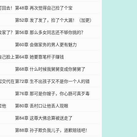
打回去！
第48章 再次觉得自己捡了个宝
第52章 发了发了，捡了个大漏！（加更）
败家了？
第56章 那么多女同志还不够你挑的？
第60章 会做家务的男人更有魅力
自己脸上
第64章 她要靠笔杆子赚钱
第68章 什么时候我舅舅变成你舅舅了
起交代在
第72章 生不出孩子又不是你一个人的错
第76章 那可是你嫂子，你心肠可真歹毒
过他
第80章 丢村口让他丢人现眼
第84章 这尊大佛总算被送走了
第88章 孙子欺负我儿子，道歉赔钱吧！