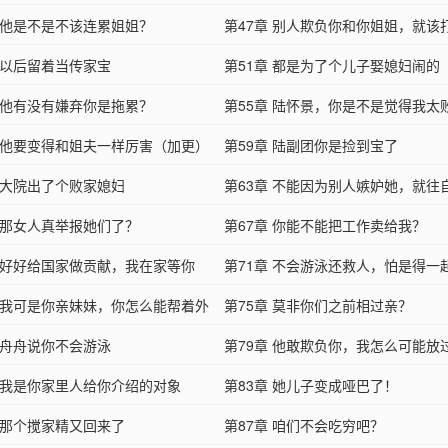
章 他是不是不该连累姐姐？
第47章 别人欺负你和你姐姐，就该
章 以后留着当传家宝
第51章 都是为了个儿子娶媳妇闹的
章 他有没有嫌弃你是拖累？
第55章 陆怀景，你是不是觉得我太
章 他要变得和姐夫一样厉害（加更）
（加更）
第59章 陆副团你是捡到宝了
章 大院出了个败家媳妇
第63章 不能因为别人嫉妒她，就往
章 那女人真举报她们了？
抹泥巴吧？
第67章 你能不能把工作卖给我？
章 好好给国家做贡献，我在家等你
第71章 不会游泳还救人，怕是得一
章 我可是你亲妹妹，你怎么能帮着外
这
第75章 莫非你们之前相过亲？
章 舟舟说你不会游泳
第79章 他敢欺负你，我怎么可能放
章 我是你家里人给你介绍的对象
第83章 她儿子变成哑巴了！
章 那个搅家精又回来了
第87章 咱们不会吃穷吧？