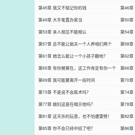
第45章 我又不惦记你的钱
我
第46
第49章 大手笔置办家当
第50
第53章 亲人相见不能相认
第54
第57章 总不能让姐夫一个人养咱们两个
第58
第61章 她怎么能让一个小孩子翻地？
第62
第65章 有你舅舅在，这工作肯定有你一个
第66
第69章 我可能要离开一段时间
第70
第73章 不是说不会医术吗？
第74
第77章 媳妇这是在暗示他吗？
人？
第78
第81章 这天杀的玩意，也不怕遭雷劈！
第82
第85章 你不会已经中招了吧？
第86