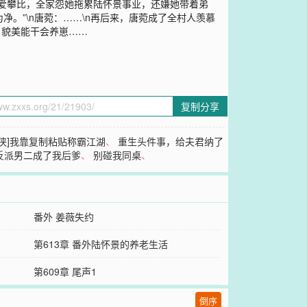
傲爱攀比，全家怨她拖累陆怀景事业，还嫌她带着弟
净。”\n唐菀：……\n再后来，唐菀成了全村人羡慕
白貌美能干会养崽……
复制分享
武侠]我靠复制粘贴称霸江湖
、
重生头件事，给夫君纳了
反派男二成了我后爹
、
别碰我同桌
、
番外 姜薇失约
第613章 番外陆怀景的养老生活
第609章 尾声1
倒序