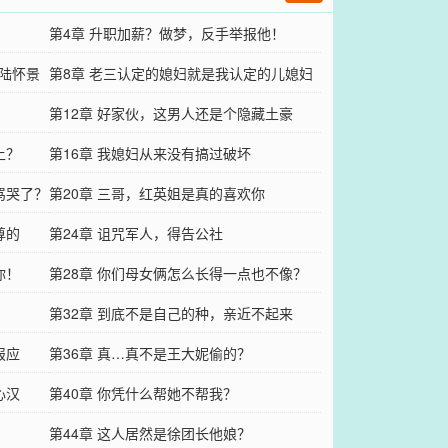
第4章 升职加薪？做梦，反手举报他！
是陆怀景
第8章 老三认定的媳妇就是我认定的儿媳妇
第12章 好家伙，这男人还是个隐藏土豪
上？
第16章 我媳妇从来没有搞过破坏
骂哭了？
第20章 三哥，红英姐是真的喜欢你
尊的
第24章 诅咒军人，得告公社
你！
第28章 你们母女俩怎么长得一点也不像？
第32章 到底不是自己的种，亲近不起来
报应
第36章 真…真不是王大妮偷的？
心汉
第40章 你凭什么帮她不帮我？
第44章 这人居然是徐团长他娘？