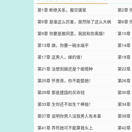
第1章 断绝关系，搬空唐家
第2章
第5章 是谁这么厉害，居然除了这么大祸
第6章
害！
第9章 你要是敢同意，我就和你离婚！
第10
第13章 娘，你要一碗水端平
第14章
第17章 这男人，嫁的值！
第18
第21章 没想到娘还是个痴情种
第22
第25章 怀景哥，你不能娶她！
第26
第29章 那是建国的买命钱
第30
第33章 生你还不如生个棒槌！
第34
第37章 说明你男人没我男人有本事
第38
第41章 弄死她可不能算我头上
第42