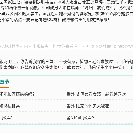
夫”回老家扯证，婆婆倒是明事理。\n可大嫂爱占便宜还嘴碎、二嫂性子高
算和陆怀景一拍两散。\n却被男人堵在墙角，“媳妇，我们随军，眼不见为
里八乡闻名的大学生。\n就连和她不对付的婆家兄弟姊妹个个都夸她肤
还不错的话请不要忘记向您QQ群和微博微信里的朋友推荐哦！
银河卫士，你告诉我穿的三体
、
一夜替嫁，植物人老公求放过！
、
[综
伤害刮痧？我普攻加永久生命值！
、
瞎眼六年，我的学生个个是妖王
、
2章节
我还能和薇薇结婚吗？
番外 丈母娘看女婿，越看越喜欢
陆知衍被相亲
番外 陆家的惊天大秘密
章 尾声3
第610章 尾声2