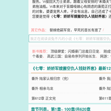
服务。\n接回大力士弟弟，跟着父母安排的“未婚
弟拖油瓶。\n本来对于盲婚哑嫁心有顾虑的唐菀正打
的对象，婆婆宠男人疼，子女有出息，自己还成了十
您要是觉得《
七零：娇娇军嫂搬空仇人钱财养崽
》
其它作品：
替嫁绝嗣军官，早死的首长有崽了
/
新书推荐：
顶级肆爱：闪婚豪门总裁日日宠
、
刚成
个毒妾
、
高武三国：自易命序列开始长生
、
网游：
《七零：娇娇军嫂搬空仇人钱财养崽》最新1
番外 陆家认祖归宗（完）
番外 
番外 相亲乌龙
番外 
第612章 正文完
第611
章节列表，第1章~ 100章/共620章