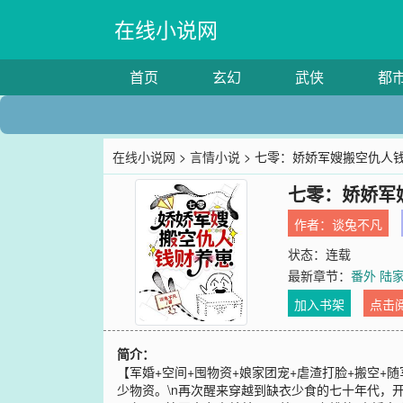
在线小说网
首页
玄幻
武侠
都
在线小说网
>
言情小说
> 七零：娇娇军嫂搬空仇人
七零：娇娇军
作者：
谈兔不凡
状态：连载
最新章节：
番外 陆
加入书架
点击
简介：
【军婚+空间+囤物资+娘家团宠+虐渣打脸+搬空+
少物资。\n再次醒来穿越到缺衣少食的七十年代，