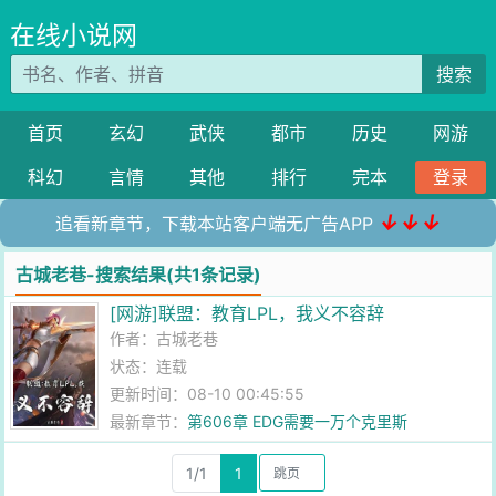
在线小说网
搜索
首页
玄幻
武侠
都市
历史
网游
科幻
言情
其他
排行
完本
登录
↓↓↓
追看新章节，下载本站客户端无广告APP
古城老巷-搜索结果(共1条记录)
[网游]联盟：教育LPL，我义不容辞
作者：
古城老巷
状态：连载
更新时间：08-10 00:45:55
最新章节：
第606章 EDG需要一万个克里斯
1/1
1